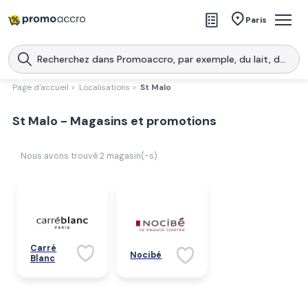
Magasins
Paris
Produits
Centres commerciaux
Page d'accueil >
Localisations >
St Malo
Télécharge l’application
Télécharger
St Malo - Magasins et promotions
Promoaccro
l'application
Nous avons trouvé
2
magasin(-s)
Carré
Nocibé
Blanc