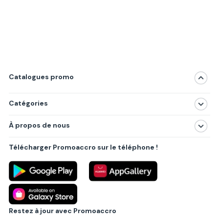
Catalogues promo
Catégories
Magasins
À propos de nous
Produits
À propos de nous
Centres commerciaux
Télécharger Promoaccro sur le téléphone !
Politique de confidentialité
Villes principales
Règlements
Partenariat B2B
Blog
Contact
Restez à jour avec Promoaccro