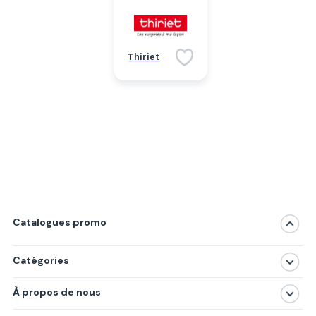
Thiriet
Catalogues promo
Catégories
Magasins
À propos de nous
Produits
À propos de nous
Centres commerciaux