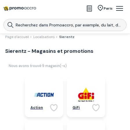
Magasins
Paris
Produits
Centres commerciaux
Page d'accueil >
Localisations >
Sierentz
Télécharge l’application
Télécharger
Sierentz - Magasins et promotions
Promoaccro
l'application
Nous avons trouvé
9
magasin(-s)
Action
GiFi