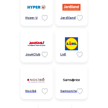
Hyper U
Jardiland
JouéClub
Lidl
Nocibé
Samsonite