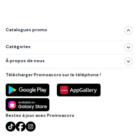
Catalogues promo
Catégories
Magasins
À propos de nous
Produits
À propos de nous
Centres commerciaux
Télécharger Promoaccro sur le téléphone !
Politique de confidentialité
Villes principales
Règlements
Partenariat B2B
Blog
Contact
Restez à jour avec Promoaccro