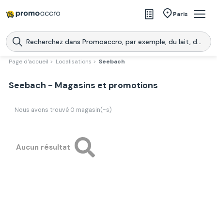
Magasins
Paris
Produits
Centres commerciaux
Page d'accueil >
Localisations >
Seebach
Télécharge l’application
Télécharger
Seebach - Magasins et promotions
Promoaccro
l'application
Nous avons trouvé
0
magasin(-s)
Aucun résultat