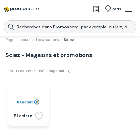
Magasins
Paris
Produits
Centres commerciaux
Page d'accueil >
Localisations >
Sciez
Télécharge l’application
Télécharger
Sciez - Magasins et promotions
Promoaccro
l'application
Nous avons trouvé
1
magasin(-s)
E.Leclerc