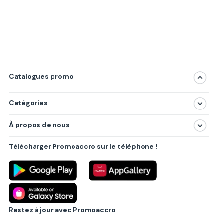
Catalogues promo
Catégories
Magasins
À propos de nous
Produits
À propos de nous
Centres commerciaux
Télécharger Promoaccro sur le téléphone !
Politique de confidentialité
Villes principales
Règlements
Partenariat B2B
Blog
Contact
Restez à jour avec Promoaccro