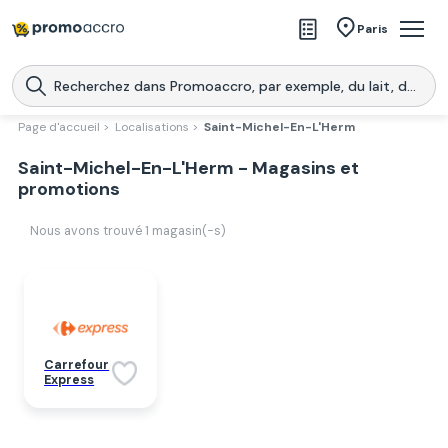
Magasins
Paris
Produits
Centres commerciaux
Page d'accueil >
Localisations >
Saint-Michel-En-L'Herm
Télécharge l’application
Saint-Michel-En-L'Herm - Magasins et
Télécharger
Promoaccro
l'application
promotions
Nous avons trouvé
1
magasin(-s)
Carrefour
Express