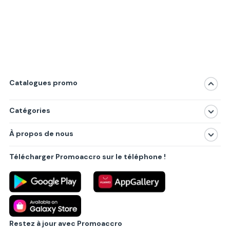
Catalogues promo
Catégories
Magasins
À propos de nous
Produits
À propos de nous
Centres commerciaux
Télécharger Promoaccro sur le téléphone !
Politique de confidentialité
Villes principales
Règlements
Partenariat B2B
Blog
Contact
Restez à jour avec Promoaccro