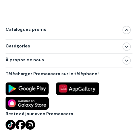
Catalogues promo
Catégories
Magasins
À propos de nous
Produits
À propos de nous
Centres commerciaux
Télécharger Promoaccro sur le téléphone !
Politique de confidentialité
Villes principales
Règlements
Partenariat B2B
Blog
Contact
Restez à jour avec Promoaccro