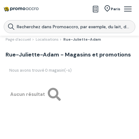
Magasins
Paris
Produits
Centres commerciaux
Page d'accueil >
Localisations >
Rue-Juliette-Adam
Télécharge l’application
Télécharger
Rue-Juliette-Adam - Magasins et promotions
Promoaccro
l'application
Nous avons trouvé
0
magasin(-s)
Aucun résultat