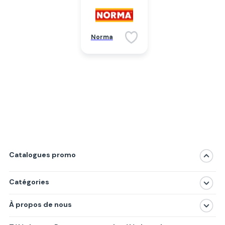
Norma
Catalogues promo
Catégories
Magasins
À propos de nous
Produits
À propos de nous
Centres commerciaux