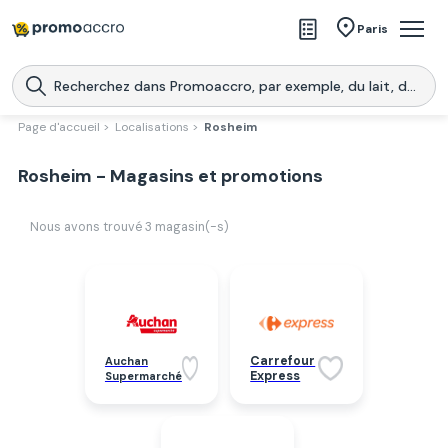
Magasins
Paris
Produits
Centres commerciaux
Page d'accueil >
Localisations >
Rosheim
Télécharge l’application
Télécharger
Rosheim - Magasins et promotions
Promoaccro
l'application
Nous avons trouvé
3
magasin(-s)
Carrefour
Auchan
Express
Supermarché