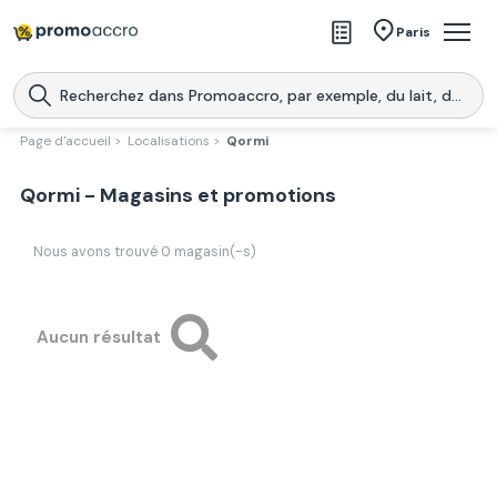
Magasins
Paris
Produits
Centres commerciaux
Page d'accueil >
Localisations >
Qormi
Télécharge l’application
Télécharger
Qormi - Magasins et promotions
Promoaccro
l'application
Nous avons trouvé
0
magasin(-s)
Aucun résultat