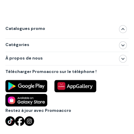
Catalogues promo
Catégories
Magasins
À propos de nous
Produits
À propos de nous
Centres commerciaux
Télécharger Promoaccro sur le téléphone !
Politique de confidentialité
Villes principales
Règlements
Partenariat B2B
Blog
Contact
Restez à jour avec Promoaccro