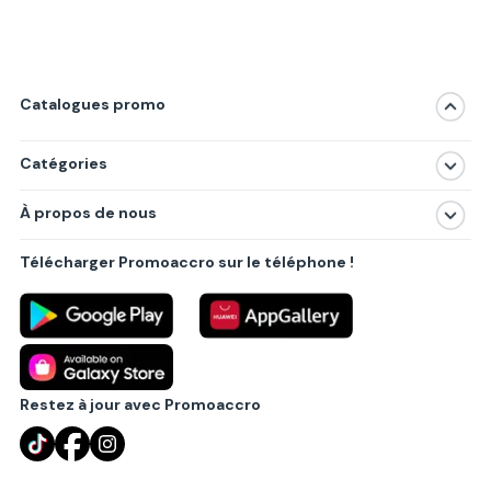
Catalogues promo
Catégories
Magasins
À propos de nous
Produits
À propos de nous
Centres commerciaux
Télécharger Promoaccro sur le téléphone !
Politique de confidentialité
Villes principales
Règlements
Partenariat B2B
Blog
Contact
Restez à jour avec Promoaccro