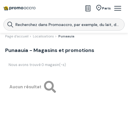
Magasins
Paris
Produits
Centres commerciaux
Page d'accueil >
Localisations >
Punaauia
Télécharge l’application
Télécharger
Punaauia - Magasins et promotions
Promoaccro
l'application
Nous avons trouvé
0
magasin(-s)
Aucun résultat