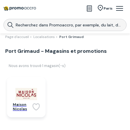
Magasins
Paris
Produits
Centres commerciaux
Page d'accueil >
Localisations >
Port Grimaud
Télécharge l’application
Télécharger
Port Grimaud - Magasins et promotions
Promoaccro
l'application
Nous avons trouvé
1
magasin(-s)
Maison
Nicolas