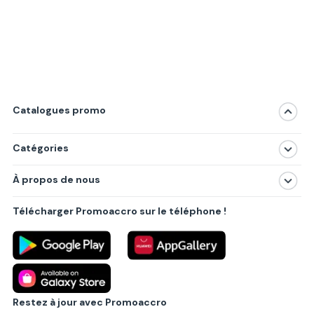
Catalogues promo
Catégories
Magasins
À propos de nous
Produits
À propos de nous
Centres commerciaux
Télécharger Promoaccro sur le téléphone !
Politique de confidentialité
Villes principales
Règlements
Partenariat B2B
Blog
Contact
Restez à jour avec Promoaccro