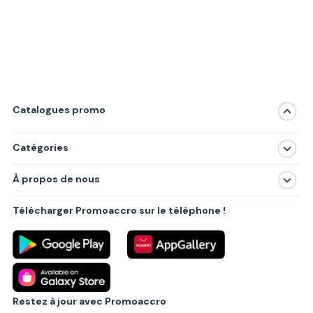
Catalogues promo
Catégories
Magasins
À propos de nous
Produits
À propos de nous
Centres commerciaux
Télécharger Promoaccro sur le téléphone !
Politique de confidentialité
Villes principales
Règlements
Partenariat B2B
Blog
Contact
Restez à jour avec Promoaccro