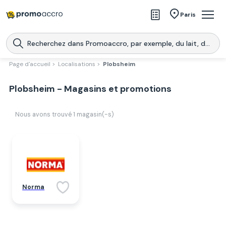
Magasins
Paris
Produits
Centres commerciaux
Page d'accueil >
Localisations >
Plobsheim
Télécharge l’application
Télécharger
Plobsheim - Magasins et promotions
Promoaccro
l'application
Nous avons trouvé
1
magasin(-s)
Norma