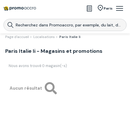
Magasins
Paris
Produits
Centres commerciaux
Page d'accueil >
Localisations >
Paris Italie Ii
Télécharge l’application
Télécharger
Paris Italie Ii - Magasins et promotions
Promoaccro
l'application
Nous avons trouvé
0
magasin(-s)
Aucun résultat