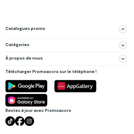
Catalogues promo
Catégories
Magasins
À propos de nous
Produits
À propos de nous
Centres commerciaux
Télécharger Promoaccro sur le téléphone !
Politique de confidentialité
Villes principales
Règlements
Partenariat B2B
Blog
Contact
Restez à jour avec Promoaccro