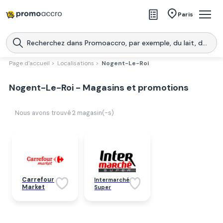
Magasins
Paris
Produits
Centres commerciaux
Page d'accueil >
Localisations >
Nogent-Le-Roi
Télécharge l’application
Télécharger
Nogent-Le-Roi - Magasins et promotions
Promoaccro
l'application
Nous avons trouvé
2
magasin(-s)
Carrefour
Intermarché
Market
Super