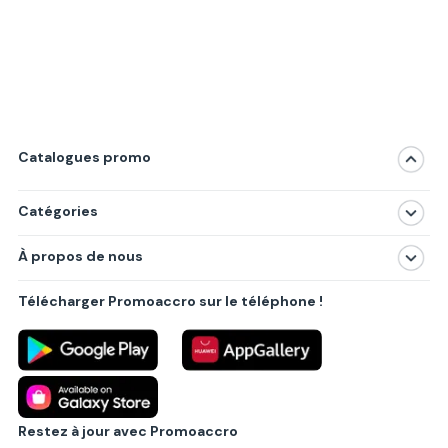
Catalogues promo
Catégories
Magasins
À propos de nous
Produits
À propos de nous
Centres commerciaux
Télécharger Promoaccro sur le téléphone !
Politique de confidentialité
Villes principales
Règlements
Partenariat B2B
Blog
Contact
Restez à jour avec Promoaccro