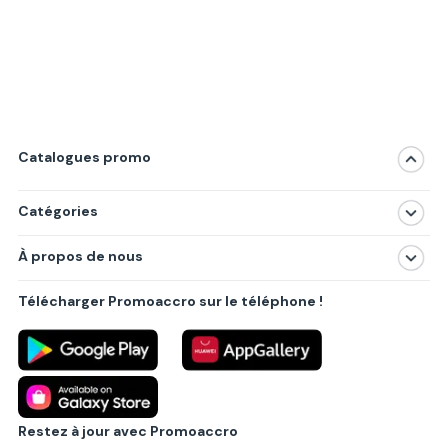
Catalogues promo
Catégories
Magasins
À propos de nous
Produits
À propos de nous
Centres commerciaux
Télécharger Promoaccro sur le téléphone !
Politique de confidentialité
Villes principales
Règlements
Partenariat B2B
Blog
Contact
Restez à jour avec Promoaccro