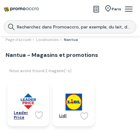
Magasins
Paris
Produits
Centres commerciaux
Page d'accueil >
Localisations >
Nantua
Télécharge l’application
Télécharger
Nantua - Magasins et promotions
Promoaccro
l'application
Nous avons trouvé
2
magasin(-s)
Leader
Lidl
Price