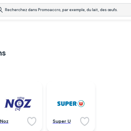
ns
Noz
Super U