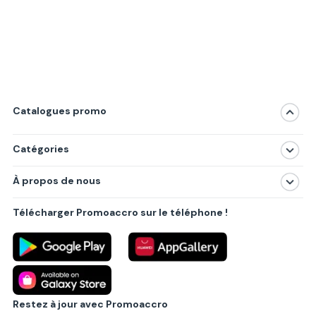
Catalogues promo
Catégories
Magasins
À propos de nous
Produits
À propos de nous
Centres commerciaux
Télécharger Promoaccro sur le téléphone !
Politique de confidentialité
Villes principales
Règlements
Partenariat B2B
Blog
Contact
Restez à jour avec Promoaccro