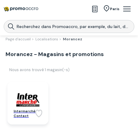
Magasins
Paris
Produits
Centres commerciaux
Page d'accueil >
Localisations >
Morancez
Télécharge l’application
Télécharger
Morancez - Magasins et promotions
Promoaccro
l'application
Nous avons trouvé
1
magasin(-s)
Intermarché
Contact