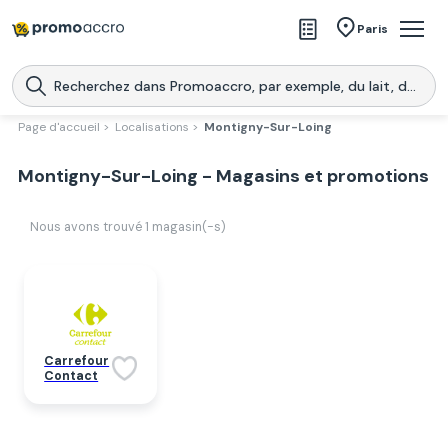
Magasins
Paris
Produits
Centres commerciaux
Page d'accueil >
Localisations >
Montigny-Sur-Loing
Télécharge l’application
Télécharger
Montigny-Sur-Loing - Magasins et promotions
Promoaccro
l'application
Nous avons trouvé
1
magasin(-s)
Carrefour
Contact