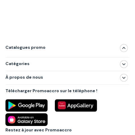
Catalogues promo
Catégories
Magasins
À propos de nous
Produits
À propos de nous
Centres commerciaux
Télécharger Promoaccro sur le téléphone !
Politique de confidentialité
Villes principales
Règlements
Partenariat B2B
Blog
Contact
Restez à jour avec Promoaccro