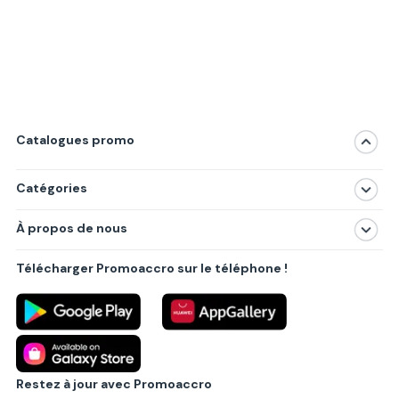
Catalogues promo
Catégories
Magasins
À propos de nous
Produits
À propos de nous
Centres commerciaux
Télécharger Promoaccro sur le téléphone !
Politique de confidentialité
Villes principales
Règlements
Partenariat B2B
Blog
Contact
Restez à jour avec Promoaccro