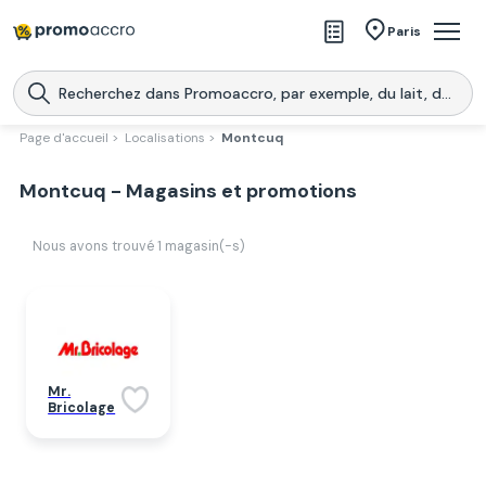
Magasins
Paris
Produits
Centres commerciaux
Page d'accueil >
Localisations >
Montcuq
Télécharge l’application
Télécharger
Montcuq - Magasins et promotions
Promoaccro
l'application
Nous avons trouvé
1
magasin(-s)
Mr.
Bricolage