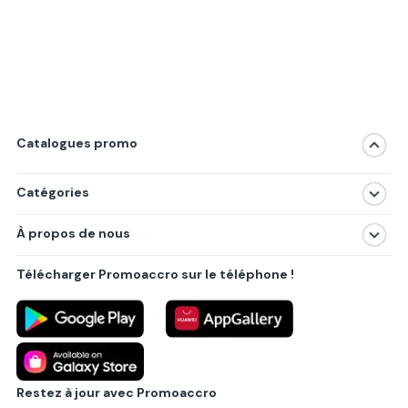
Catalogues promo
Catégories
Magasins
À propos de nous
Produits
À propos de nous
Centres commerciaux
Télécharger Promoaccro sur le téléphone !
Politique de confidentialité
Villes principales
Règlements
Partenariat B2B
Blog
Contact
Restez à jour avec Promoaccro