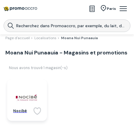
Magasins
Paris
Produits
Centres commerciaux
Page d'accueil >
Localisations >
Moana Nui Punaauia
Télécharge l’application
Télécharger
Moana Nui Punaauia - Magasins et promotions
Promoaccro
l'application
Nous avons trouvé
1
magasin(-s)
Nocibé