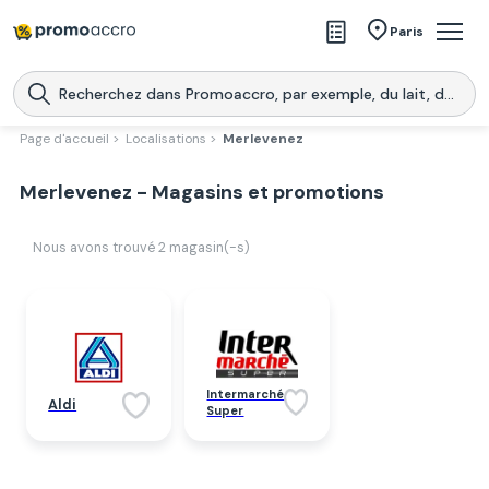
Magasins
Paris
Produits
Centres commerciaux
Page d'accueil >
Localisations >
Merlevenez
Télécharge l’application
Télécharger
Merlevenez - Magasins et promotions
Promoaccro
l'application
Nous avons trouvé
2
magasin(-s)
Intermarché
Aldi
Super