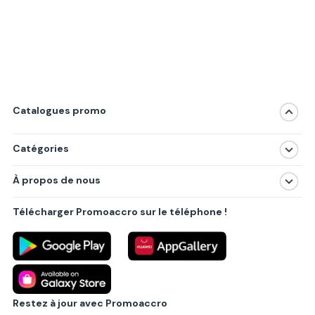
Catalogues promo
Catégories
Magasins
À propos de nous
Produits
À propos de nous
Centres commerciaux
Télécharger Promoaccro sur le téléphone !
Politique de confidentialité
Villes principales
Règlements
Partenariat B2B
Blog
Contact
Restez à jour avec Promoaccro