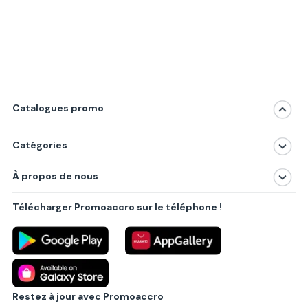
Catalogues promo
Catégories
Magasins
À propos de nous
Produits
À propos de nous
Centres commerciaux
Télécharger Promoaccro sur le téléphone !
Politique de confidentialité
Villes principales
Règlements
Partenariat B2B
Blog
Contact
Restez à jour avec Promoaccro