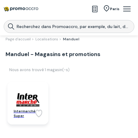
Magasins
Paris
Produits
Centres commerciaux
Page d'accueil >
Localisations >
Manduel
Télécharge l’application
Télécharger
Manduel - Magasins et promotions
Promoaccro
l'application
Nous avons trouvé
1
magasin(-s)
Intermarché
Super