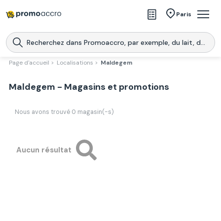
Magasins
Paris
Produits
Centres commerciaux
Page d'accueil >
Localisations >
Maldegem
Télécharge l’application
Télécharger
Maldegem - Magasins et promotions
Promoaccro
l'application
Nous avons trouvé
0
magasin(-s)
Aucun résultat