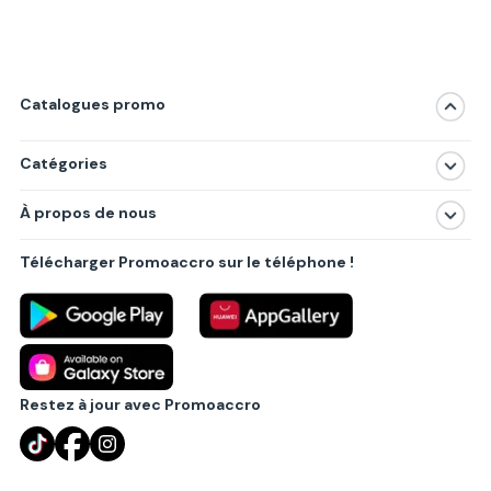
Catalogues promo
Catégories
Magasins
À propos de nous
Produits
À propos de nous
Centres commerciaux
Télécharger Promoaccro sur le téléphone !
Politique de confidentialité
Villes principales
Règlements
Partenariat B2B
Blog
Contact
Restez à jour avec Promoaccro