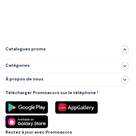
Catalogues promo
Catégories
Magasins
À propos de nous
Produits
À propos de nous
Centres commerciaux
Télécharger Promoaccro sur le téléphone !
Politique de confidentialité
Villes principales
Règlements
Partenariat B2B
Blog
Contact
Restez à jour avec Promoaccro