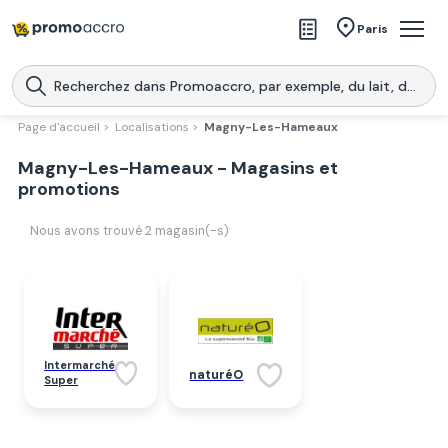
Magasins
Paris
Produits
Centres commerciaux
Page d'accueil >
Localisations >
Magny-Les-Hameaux
Télécharge l’application
Magny-Les-Hameaux - Magasins et
Télécharger
Promoaccro
l'application
promotions
Nous avons trouvé
2
magasin(-s)
Intermarché
naturéO
Super