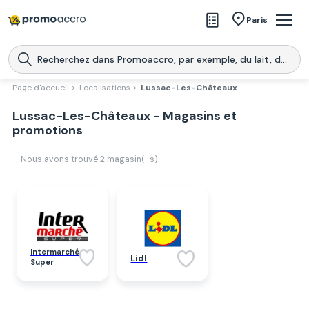
Magasins
Paris
Produits
Centres commerciaux
Page d'accueil >
Localisations >
Lussac-Les-Châteaux
Télécharge l’application
Lussac-Les-Châteaux - Magasins et
Télécharger
Promoaccro
l'application
promotions
Nous avons trouvé
2
magasin(-s)
Intermarché
Lidl
Super