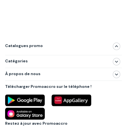
Catalogues promo
Catégories
Magasins
À propos de nous
Produits
À propos de nous
Centres commerciaux
Télécharger Promoaccro sur le téléphone !
Politique de confidentialité
Villes principales
Règlements
Partenariat B2B
Blog
Contact
Restez à jour avec Promoaccro