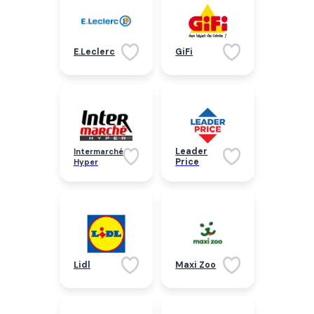
E.Leclerc
GiFi
Leader
Intermarché
Price
Hyper
Lidl
Maxi Zoo