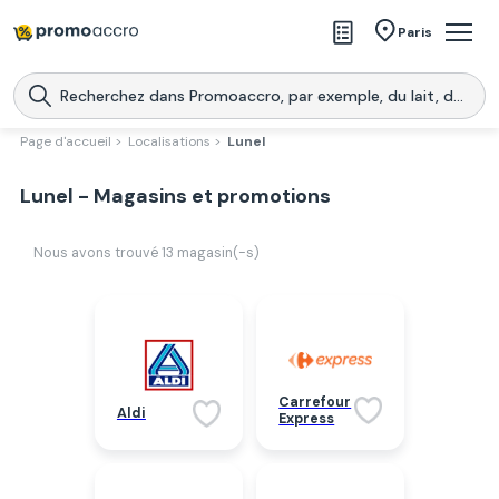
Magasins
Paris
Produits
Centres commerciaux
Page d'accueil >
Localisations >
Lunel
Télécharge l’application
Télécharger
Lunel - Magasins et promotions
Promoaccro
l'application
Nous avons trouvé
13
magasin(-s)
Carrefour
Aldi
Express