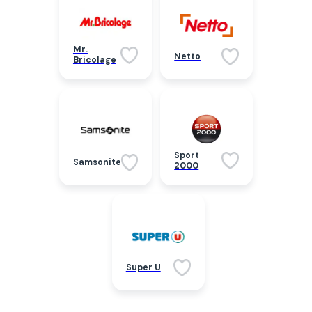
Mr.
Netto
Bricolage
Sport
Samsonite
2000
Super U