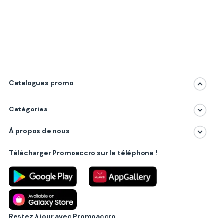
Catalogues promo
Catégories
Magasins
À propos de nous
Produits
À propos de nous
Centres commerciaux
Télécharger Promoaccro sur le téléphone !
Politique de confidentialité
Villes principales
Règlements
Partenariat B2B
Blog
Contact
Restez à jour avec Promoaccro