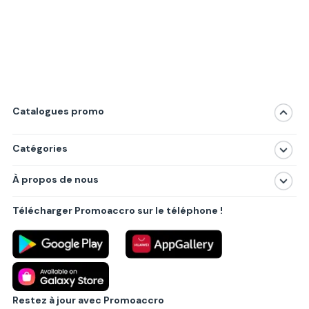
Catalogues promo
Catégories
Magasins
À propos de nous
Produits
À propos de nous
Centres commerciaux
Télécharger Promoaccro sur le téléphone !
Politique de confidentialité
Villes principales
Règlements
Partenariat B2B
Blog
Contact
Restez à jour avec Promoaccro