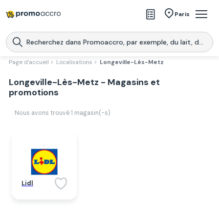
Magasins
Paris
Produits
Centres commerciaux
Page d'accueil >
Localisations >
Longeville-Lès-Metz
Télécharge l’application
Longeville-Lès-Metz - Magasins et
Télécharger
Promoaccro
l'application
promotions
Nous avons trouvé
1
magasin(-s)
Lidl