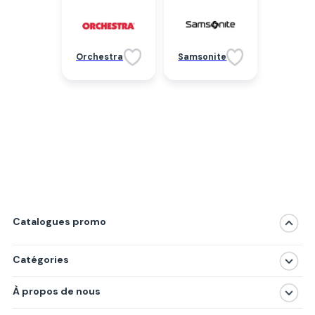
Orchestra
Samsonite
Catalogues promo
Catégories
Magasins
À propos de nous
Produits
À propos de nous
Centres commerciaux