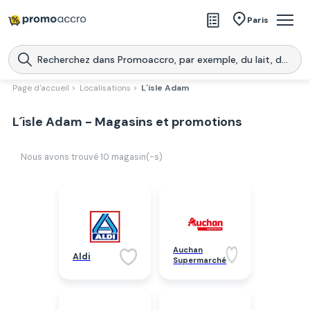
Magasins
Paris
Produits
Centres commerciaux
Page d'accueil >
Localisations >
L´isle Adam
Télécharge l’application
Télécharger
L´isle Adam - Magasins et promotions
Promoaccro
l'application
Nous avons trouvé
10
magasin(-s)
Auchan
Aldi
Supermarché