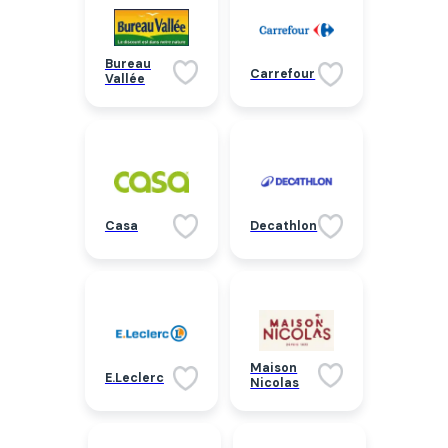
Bureau
Carrefour
Vallée
Casa
Decathlon
Maison
E.Leclerc
Nicolas