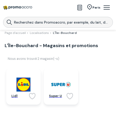
Magasins
Paris
Produits
Centres commerciaux
Page d'accueil >
Localisations >
L'Île-Bouchard
Télécharge l’application
Télécharger
L'Île-Bouchard - Magasins et promotions
Promoaccro
l'application
Nous avons trouvé
2
magasin(-s)
Lidl
Super U