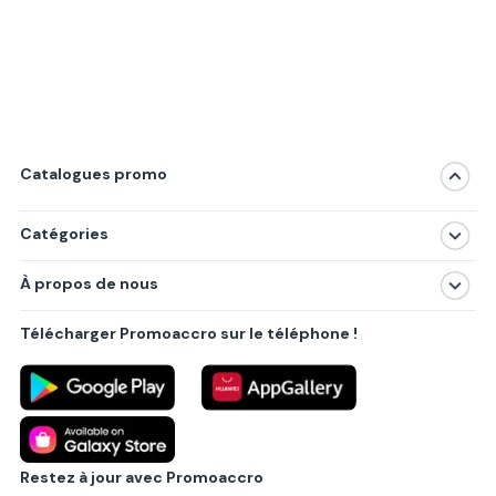
Catalogues promo
Catégories
Magasins
À propos de nous
Produits
À propos de nous
Centres commerciaux
Télécharger Promoaccro sur le téléphone !
Politique de confidentialité
Villes principales
Règlements
Partenariat B2B
Blog
Contact
Restez à jour avec Promoaccro