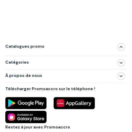
Catalogues promo
Catégories
Magasins
À propos de nous
Produits
À propos de nous
Centres commerciaux
Télécharger Promoaccro sur le téléphone !
Politique de confidentialité
Villes principales
Règlements
Partenariat B2B
Blog
Contact
Restez à jour avec Promoaccro