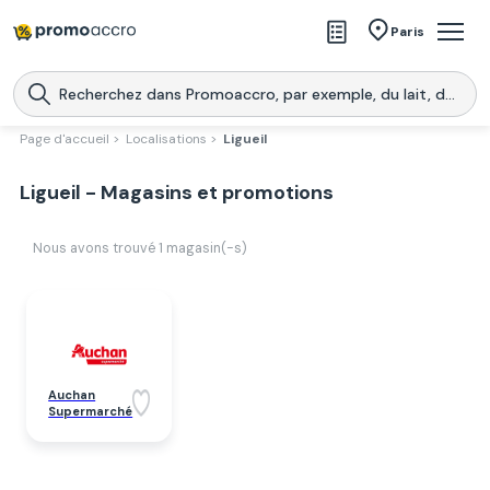
Magasins
Paris
Produits
Centres commerciaux
Page d'accueil >
Localisations >
Ligueil
Télécharge l’application
Télécharger
Ligueil - Magasins et promotions
Promoaccro
l'application
Nous avons trouvé
1
magasin(-s)
Auchan
Supermarché