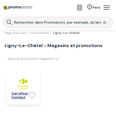
Magasins
Paris
Produits
Centres commerciaux
Page d'accueil >
Localisations >
Ligny-Le-Châtel
Télécharge l’application
Télécharger
Ligny-Le-Châtel - Magasins et promotions
Promoaccro
l'application
Nous avons trouvé
1
magasin(-s)
Carrefour
Contact