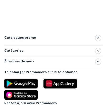
Catalogues promo
Catégories
Magasins
À propos de nous
Produits
À propos de nous
Centres commerciaux
Télécharger Promoaccro sur le téléphone !
Politique de confidentialité
Villes principales
Règlements
Partenariat B2B
Blog
Contact
Restez à jour avec Promoaccro