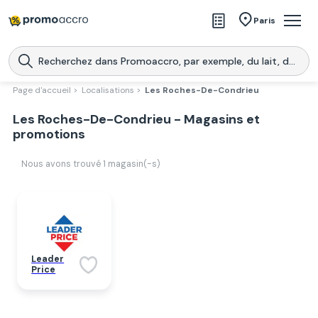
Magasins
Paris
Produits
Centres commerciaux
Page d'accueil >
Localisations >
Les Roches-De-Condrieu
Télécharge l’application
Les Roches-De-Condrieu - Magasins et
Télécharger
Promoaccro
l'application
promotions
Nous avons trouvé
1
magasin(-s)
Leader
Price