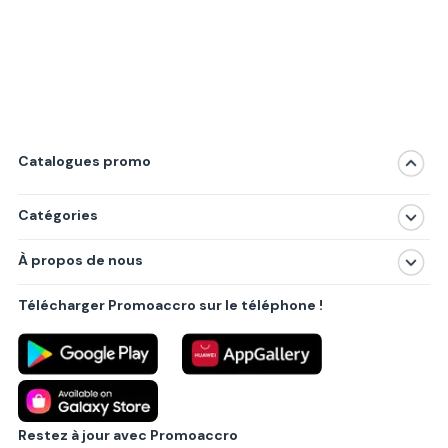
Catalogues promo
Catégories
Magasins
À propos de nous
Produits
À propos de nous
Centres commerciaux
Télécharger Promoaccro sur le téléphone !
Politique de confidentialité
Villes principales
Règlements
Partenariat B2B
Blog
Contact
Restez à jour avec Promoaccro