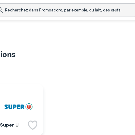
ions
Super U