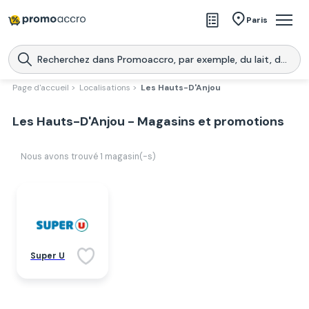
Magasins
Paris
Produits
Centres commerciaux
Page d'accueil >
Localisations >
Les Hauts-D'Anjou
Télécharge l’application
Télécharger
Les Hauts-D'Anjou - Magasins et promotions
Promoaccro
l'application
Nous avons trouvé
1
magasin(-s)
Super U