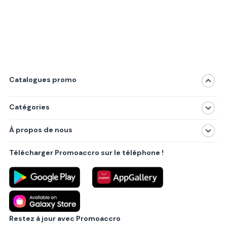
Catalogues promo
Catégories
Magasins
À propos de nous
Produits
À propos de nous
Centres commerciaux
Télécharger Promoaccro sur le téléphone !
Politique de confidentialité
Villes principales
Règlements
Partenariat B2B
Blog
Contact
Restez à jour avec Promoaccro