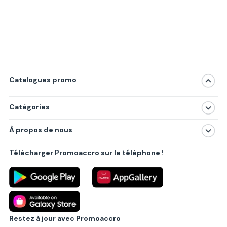
Catalogues promo
Catégories
Magasins
À propos de nous
Produits
À propos de nous
Centres commerciaux
Télécharger Promoaccro sur le téléphone !
Politique de confidentialité
Villes principales
Règlements
Partenariat B2B
Blog
Contact
Restez à jour avec Promoaccro