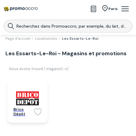
Magasins
Paris
Produits
Centres commerciaux
Page d'accueil >
Localisations >
Les Essarts-Le-Roi
Télécharge l’application
Télécharger
Les Essarts-Le-Roi - Magasins et promotions
Promoaccro
l'application
Nous avons trouvé
1
magasin(-s)
Brico
Dépôt