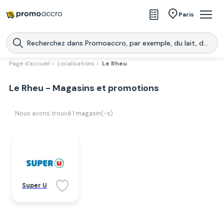
Magasins
Paris
Produits
Centres commerciaux
Page d'accueil >
Localisations >
Le Rheu
Télécharge l’application
Télécharger
Le Rheu - Magasins et promotions
Promoaccro
l'application
Nous avons trouvé
1
magasin(-s)
Super U