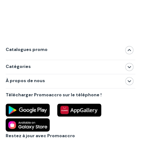
Catalogues promo
Catégories
Magasins
À propos de nous
Produits
À propos de nous
Centres commerciaux
Télécharger Promoaccro sur le téléphone !
Politique de confidentialité
Villes principales
Règlements
Partenariat B2B
Blog
Contact
Restez à jour avec Promoaccro