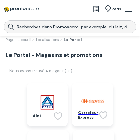
Magasins
Paris
Produits
Centres commerciaux
Page d'accueil >
Localisations >
Le Portel
Télécharge l’application
Télécharger
Le Portel - Magasins et promotions
Promoaccro
l'application
Nous avons trouvé
4
magasin(-s)
Carrefour
Aldi
Express