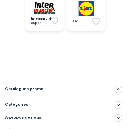
Intermarché
Lidl
Super
Catalogues promo
Catégories
Magasins
À propos de nous
Produits
À propos de nous
Centres commerciaux