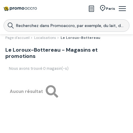
Magasins
Paris
Produits
Centres commerciaux
Page d'accueil >
Localisations >
Le Loroux-Bottereau
Télécharge l’application
Le Loroux-Bottereau - Magasins et
Télécharger
Promoaccro
l'application
promotions
Nous avons trouvé
0
magasin(-s)
Aucun résultat