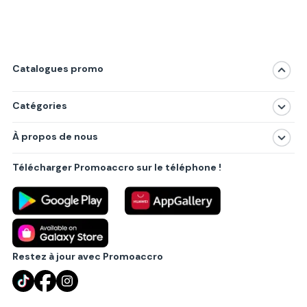
Catalogues promo
Catégories
Magasins
À propos de nous
Produits
À propos de nous
Centres commerciaux
Télécharger Promoaccro sur le téléphone !
Politique de confidentialité
Villes principales
Règlements
Partenariat B2B
Blog
Contact
Restez à jour avec Promoaccro