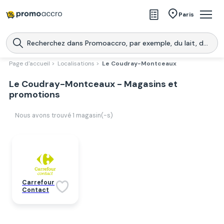
Magasins
Paris
Produits
Centres commerciaux
Page d'accueil >
Localisations >
Le Coudray-Montceaux
Télécharge l’application
Le Coudray-Montceaux - Magasins et
Télécharger
Promoaccro
l'application
promotions
Nous avons trouvé
1
magasin(-s)
Carrefour
Contact