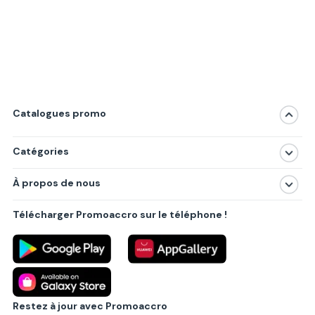
Catalogues promo
Catégories
Magasins
À propos de nous
Produits
À propos de nous
Centres commerciaux
Télécharger Promoaccro sur le téléphone !
Politique de confidentialité
Villes principales
Règlements
Partenariat B2B
Blog
Contact
Restez à jour avec Promoaccro