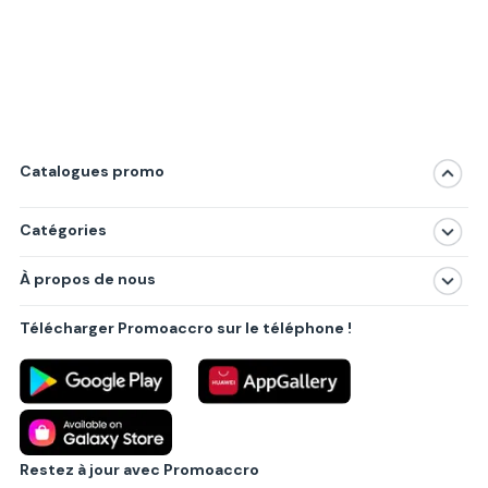
Catalogues promo
Catégories
Magasins
À propos de nous
Produits
À propos de nous
Centres commerciaux
Télécharger Promoaccro sur le téléphone !
Politique de confidentialité
Villes principales
Règlements
Partenariat B2B
Blog
Contact
Restez à jour avec Promoaccro