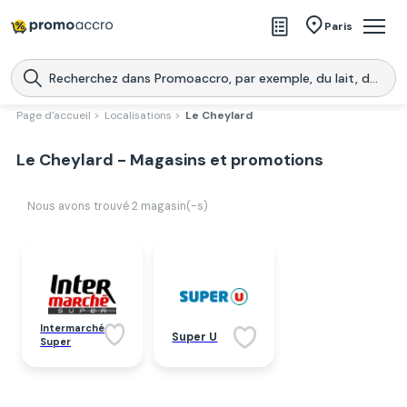
Magasins
Paris
Produits
Centres commerciaux
Page d'accueil >
Localisations >
Le Cheylard
Télécharge l’application
Télécharger
Le Cheylard - Magasins et promotions
Promoaccro
l'application
Nous avons trouvé
2
magasin(-s)
Intermarché
Super U
Super