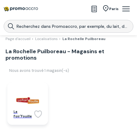
Magasins
Paris
Produits
Centres commerciaux
Page d'accueil >
Localisations >
La Rochelle Puilboreau
Télécharge l’application
La Rochelle Puilboreau - Magasins et
Télécharger
Promoaccro
l'application
promotions
Nous avons trouvé
1
magasin(-s)
La
Foir'Fouille