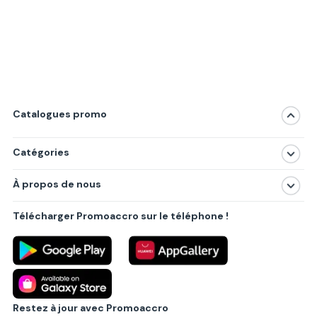
Catalogues promo
Catégories
Magasins
À propos de nous
Produits
À propos de nous
Centres commerciaux
Télécharger Promoaccro sur le téléphone !
Politique de confidentialité
Villes principales
Règlements
Partenariat B2B
Blog
Contact
Restez à jour avec Promoaccro