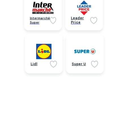
Leader
Intermarché
Price
Super
Lidl
Super U