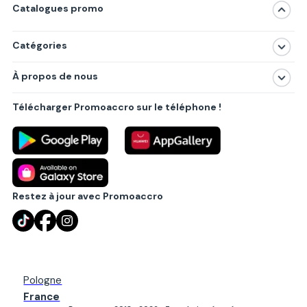
Catalogues promo
Catégories
Magasins
À propos de nous
Produits
À propos de nous
Centres commerciaux
Télécharger Promoaccro sur le téléphone !
Politique de confidentialité
Villes principales
Règlements
Partenariat B2B
Blog
Contact
Restez à jour avec Promoaccro
Pologne
France