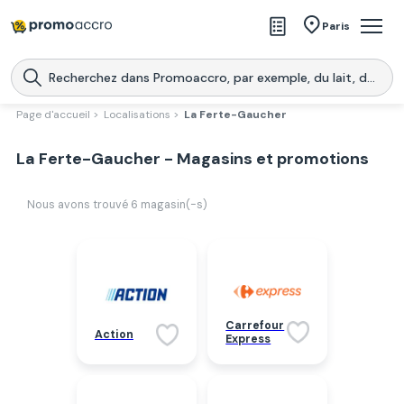
Magasins
Paris
Produits
Centres commerciaux
Page d'accueil >
Localisations >
La Ferte-Gaucher
Télécharge l’application
Télécharger
La Ferte-Gaucher - Magasins et promotions
Promoaccro
l'application
Nous avons trouvé
6
magasin(-s)
Carrefour
Action
Express