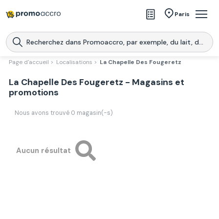
Magasins
Paris
Produits
Centres commerciaux
Page d'accueil >
Localisations >
La Chapelle Des Fougeretz
Télécharge l’application
La Chapelle Des Fougeretz - Magasins et
Télécharger
Promoaccro
l'application
promotions
Nous avons trouvé
0
magasin(-s)
Aucun résultat