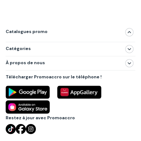
Catalogues promo
Catégories
Magasins
À propos de nous
Produits
À propos de nous
Centres commerciaux
Télécharger Promoaccro sur le téléphone !
Politique de confidentialité
Villes principales
Règlements
Partenariat B2B
Blog
Contact
Restez à jour avec Promoaccro