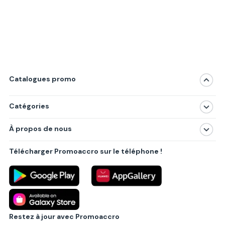
Catalogues promo
Catégories
Magasins
À propos de nous
Produits
À propos de nous
Centres commerciaux
Télécharger Promoaccro sur le téléphone !
Politique de confidentialité
Villes principales
Règlements
Partenariat B2B
Blog
Contact
Restez à jour avec Promoaccro