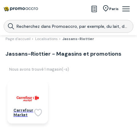
Magasins
Paris
Produits
Centres commerciaux
Page d'accueil >
Localisations >
Jassans-Riottier
Télécharge l’application
Télécharger
Jassans-Riottier - Magasins et promotions
Promoaccro
l'application
Nous avons trouvé
1
magasin(-s)
Carrefour
Market