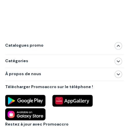
Catalogues promo
Catégories
Magasins
À propos de nous
Produits
À propos de nous
Centres commerciaux
Télécharger Promoaccro sur le téléphone !
Politique de confidentialité
Villes principales
Règlements
Partenariat B2B
Blog
Contact
Restez à jour avec Promoaccro