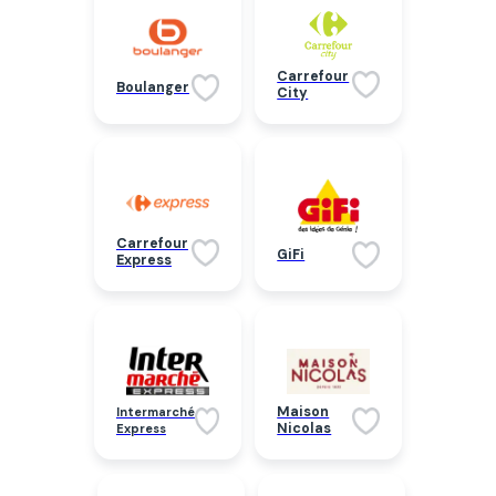
Carrefour
Boulanger
City
Carrefour
GiFi
Express
Maison
Intermarché
Nicolas
Express