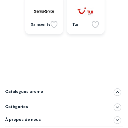
Samsonite
Tui
Catalogues promo
Catégories
Magasins
À propos de nous
Produits
À propos de nous