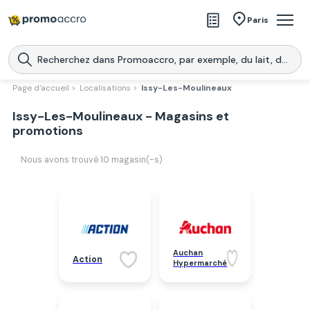
Magasins
Paris
Produits
Centres commerciaux
Page d'accueil >
Localisations >
Issy-Les-Moulineaux
Télécharge l’application
Issy-Les-Moulineaux - Magasins et
Télécharger
Promoaccro
l'application
promotions
Nous avons trouvé
10
magasin(-s)
Auchan
Action
Hypermarché