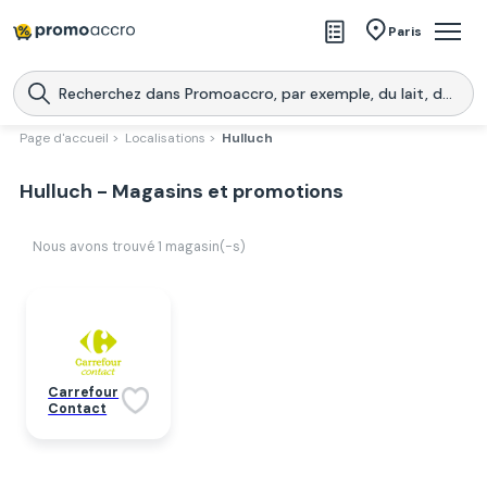
Magasins
Paris
Produits
Centres commerciaux
Page d'accueil >
Localisations >
Hulluch
Télécharge l’application
Télécharger
Hulluch - Magasins et promotions
Promoaccro
l'application
Nous avons trouvé
1
magasin(-s)
Carrefour
Contact