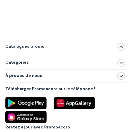
Catalogues promo
Catégories
Magasins
À propos de nous
Produits
À propos de nous
Centres commerciaux
Télécharger Promoaccro sur le téléphone !
Politique de confidentialité
Villes principales
Règlements
Partenariat B2B
Blog
Contact
Restez à jour avec Promoaccro