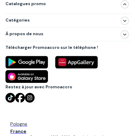
Catalogues promo
Catégories
Magasins
À propos de nous
Produits
À propos de nous
Centres commerciaux
Télécharger Promoaccro sur le téléphone !
Politique de confidentialité
Villes principales
Règlements
Partenariat B2B
Blog
Contact
Restez à jour avec Promoaccro
Pologne
France