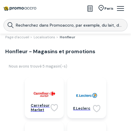
Magasins
Paris
Produits
Centres commerciaux
Page d'accueil >
Localisations >
Honfleur
Télécharge l’application
Télécharger
Honfleur - Magasins et promotions
Promoaccro
l'application
Nous avons trouvé
5
magasin(-s)
Carrefour
E.Leclerc
Market