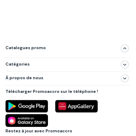
Catalogues promo
Catégories
Magasins
À propos de nous
Produits
À propos de nous
Centres commerciaux
Télécharger Promoaccro sur le téléphone !
Politique de confidentialité
Villes principales
Règlements
Partenariat B2B
Blog
Contact
Restez à jour avec Promoaccro