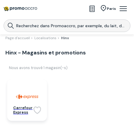
Magasins
Paris
Produits
Centres commerciaux
Page d'accueil >
Localisations >
Hinx
Télécharge l’application
Télécharger
Hinx - Magasins et promotions
Promoaccro
l'application
Nous avons trouvé
1
magasin(-s)
Carrefour
Express