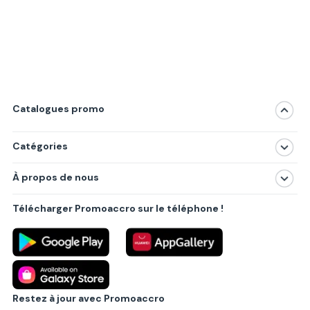
Catalogues promo
Catégories
Magasins
À propos de nous
Produits
À propos de nous
Centres commerciaux
Télécharger Promoaccro sur le téléphone !
Politique de confidentialité
Villes principales
Règlements
Partenariat B2B
Blog
Contact
Restez à jour avec Promoaccro