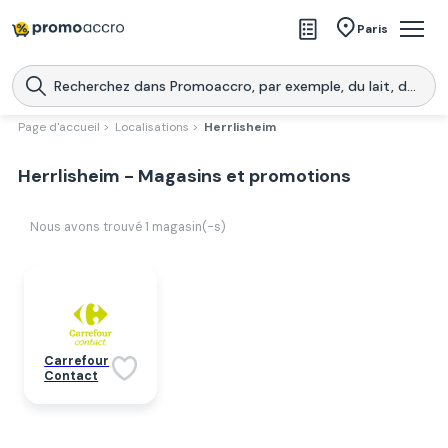
Magasins
Paris
Produits
Centres commerciaux
Page d'accueil >
Localisations >
Herrlisheim
Télécharge l’application
Télécharger
Herrlisheim - Magasins et promotions
Promoaccro
l'application
Nous avons trouvé
1
magasin(-s)
Carrefour
Contact