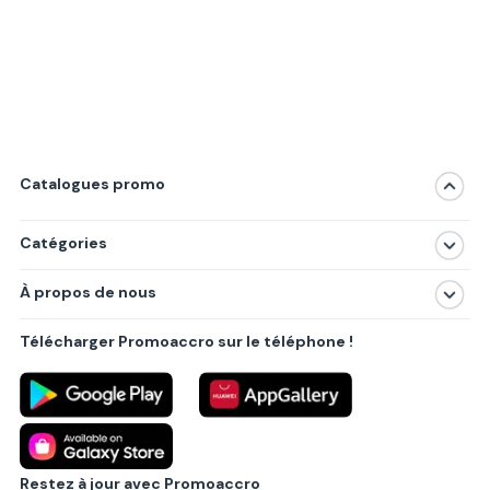
Catalogues promo
Catégories
Magasins
À propos de nous
Produits
À propos de nous
Centres commerciaux
Télécharger Promoaccro sur le téléphone !
Politique de confidentialité
Villes principales
Règlements
Partenariat B2B
Blog
Contact
Restez à jour avec Promoaccro