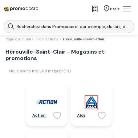
Magasins
Paris
Produits
Centres commerciaux
Page d'accueil >
Localisations >
Hérouville-Saint-Clair
Télécharge l’application
Hérouville-Saint-Clair - Magasins et
Télécharger
Promoaccro
l'application
promotions
Nous avons trouvé
8
magasin(-s)
Action
Aldi